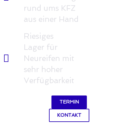
rund ums KFZ
aus einer Hand
Riesiges
Lager für
Neureifen mit
sehr hoher
Verfügbarkeit
TERMIN
KONTAKT